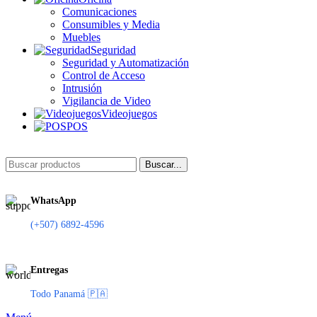
Comunicaciones
Consumibles y Media
Muebles
Seguridad
Seguridad y Automatización
Control de Acceso
Intrusión
Vigilancia de Video
Videojuegos
POS
Buscar...
WhatsApp
(+507) 6892-4596
Entregas
Todo Panamá 🇵🇦