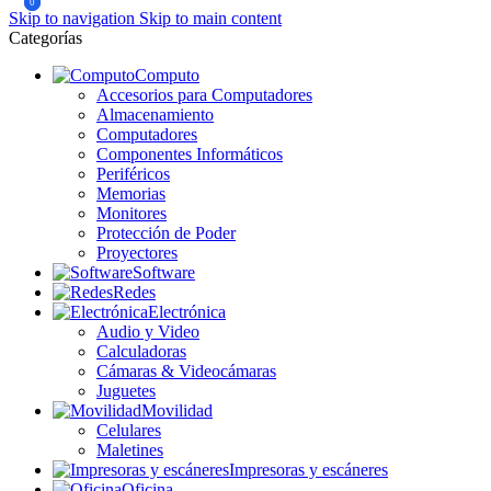
0
0
Skip to navigation
Skip to main content
Categorías
Computo
Accesorios para Computadores
Almacenamiento
Computadores
Componentes Informáticos
Periféricos
Memorias
Monitores
Protección de Poder
Proyectores
Software
Redes
Electrónica
Audio y Video
Calculadoras
Cámaras & Videocámaras
Juguetes
Movilidad
Celulares
Maletines
Impresoras y escáneres
Oficina