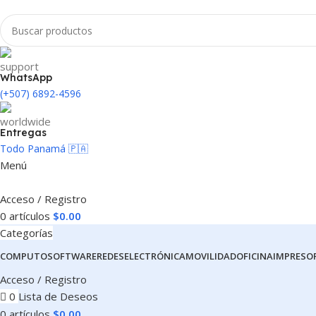
WhatsApp
(+507) 6892-4596
Entregas
Todo Panamá 🇵🇦
Menú
Acceso / Registro
0
artículos
$
0.00
Categorías
COMPUTO
SOFTWARE
REDES
ELECTRÓNICA
MOVILIDAD
OFICINA
IMPRESO
Acceso / Registro
0
Lista de Deseos
0
artículos
$
0.00