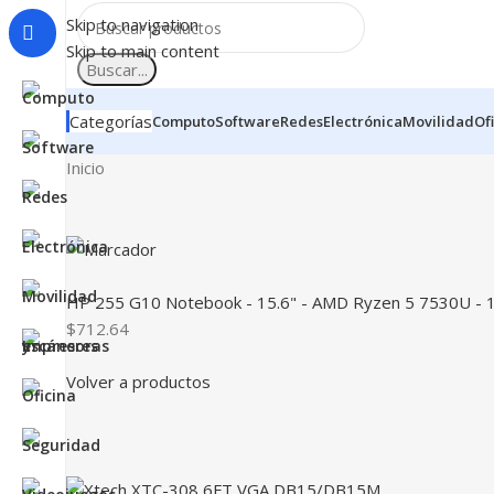
Skip to navigation
Skip to main content
Buscar...
Categorías
Computo
Software
Redes
Electrónica
Movilidad
Of
Inicio
HP 255 G10 Notebook - 15.6" - AMD Ryzen 5 7530U - 16
$712.64
Volver a productos