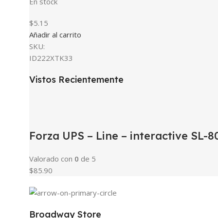
En stock
$5.15
Añadir al carrito
SKU:
ID222XTK33
Vistos Recientemente
Forza UPS – Line – interactive SL
Valorado con
0
de 5
$85.90
Broadway Store