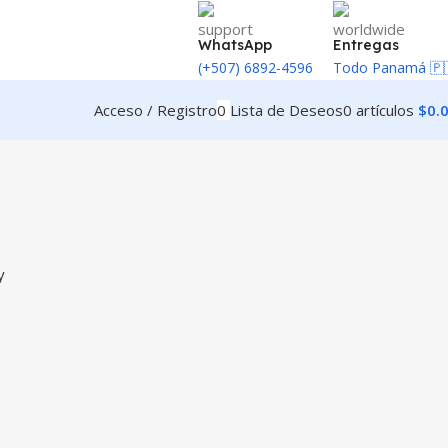
WhatsApp
Entregas
(+507) 6892-4596
Todo Panamá 🇵
Acceso / Registro
0
Lista de Deseos
0
artículos
$
0.
y