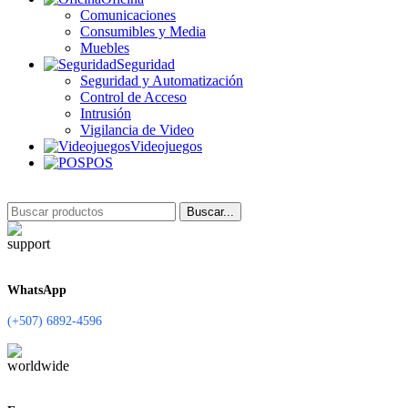
Comunicaciones
Consumibles y Media
Muebles
Seguridad
Seguridad y Automatización
Control de Acceso
Intrusión
Vigilancia de Video
Videojuegos
POS
Buscar...
WhatsApp
(+507) 6892-4596