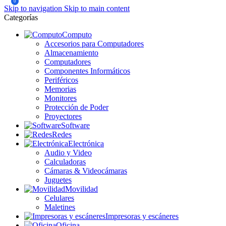
0
Skip to navigation
Skip to main content
Categorías
Computo
Accesorios para Computadores
Almacenamiento
Computadores
Componentes Informáticos
Periféricos
Memorias
Monitores
Protección de Poder
Proyectores
Software
Redes
Electrónica
Audio y Video
Calculadoras
Cámaras & Videocámaras
Juguetes
Movilidad
Celulares
Maletines
Impresoras y escáneres
Oficina