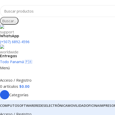
Buscar...
WhatsApp
(+507) 6892-4596
Entregas
Todo Panamá 🇵🇦
Menú
Acceso / Registro
0
artículos
$
0.00
Categorías
COMPUTO
SOFTWARE
REDES
ELECTRÓNICA
MOVILIDAD
OFICINA
IMPRESO
Acceso / Registro