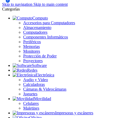
0
0
Skip to navigation
Skip to main content
Categorías
Computo
Accesorios para Computadores
Almacenamiento
Computadores
Componentes Informáticos
Periféricos
Memorias
Monitores
Protección de Poder
Proyectores
Software
Redes
Electrónica
Audio y Video
Calculadoras
Cámaras & Videocámaras
Juguetes
Movilidad
Celulares
Maletines
Impresoras y escáneres
Oficina