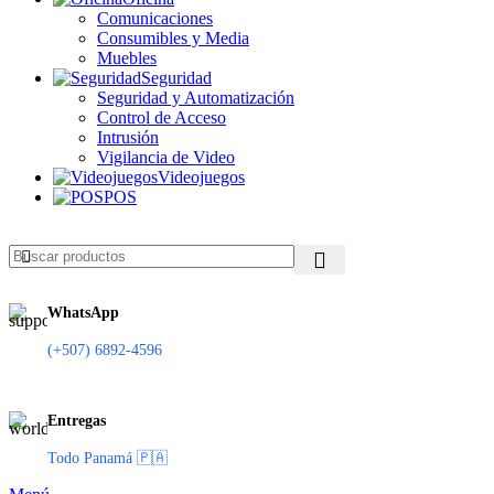
Comunicaciones
Consumibles y Media
Muebles
Seguridad
Seguridad y Automatización
Control de Acceso
Intrusión
Vigilancia de Video
Videojuegos
POS
WhatsApp
(+507) 6892-4596
Entregas
Todo Panamá 🇵🇦