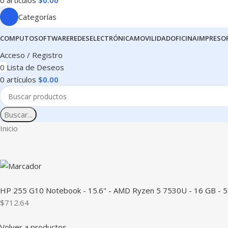
0
artículos
$
0.00
Categorías
COMPUTO
SOFTWARE
REDES
ELECTRÓNICA
MOVILIDAD
OFICINA
IMPRESO
Acceso / Registro
0
Lista de Deseos
0
artículos
$
0.00
Buscar...
Inicio
HP 255 G10 Notebook - 15.6" - AMD Ryzen 5 7530U - 16 GB - 51
$712.64
Volver a productos