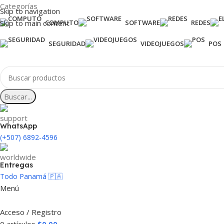
Categorías
Skip to navigation
Skip to main content
COMPUTO
SOFTWARE
REDES
SEGURIDAD
VIDEOJUEGOS
POS
Buscar...
WhatsApp
(+507) 6892-4596
Entregas
Todo Panamá 🇵🇦
Menú
Acceso / Registro