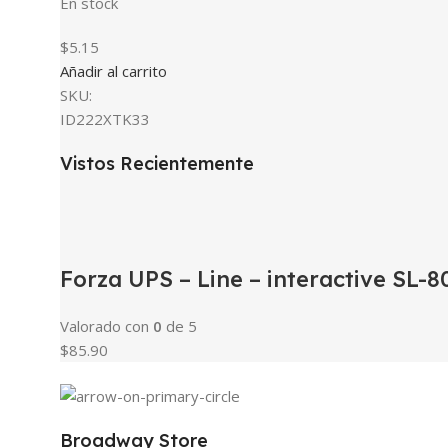
En stock
$5.15
Añadir al carrito
SKU:
ID222XTK33
Vistos Recientemente
Forza UPS – Line – interactive SL
Valorado con
0
de 5
$85.90
Broadway Store