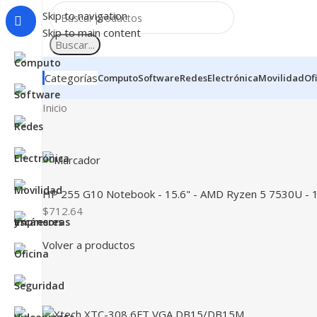
Skip to navigation
Skip to main content
Buscar...
Categorías
Computo
Software
Redes
Electrónica
Movilidad
Of
Inicio
HP 255 G10 Notebook - 15.6" - AMD Ryzen 5 7530U - 16
$712.64
Volver a productos