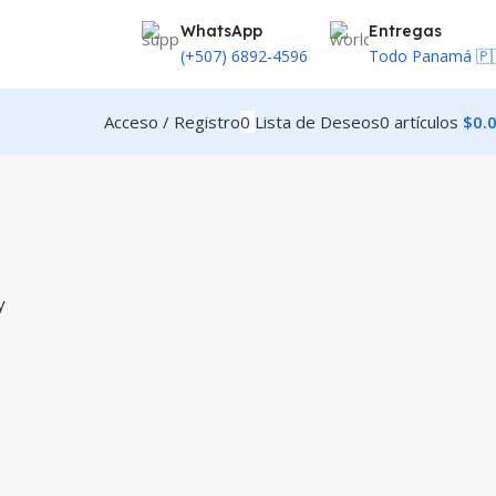
WhatsApp
Entregas
(+507) 6892-4596
Todo Panamá 🇵
Acceso / Registro
0
Lista de Deseos
0
artículos
$
0.
y