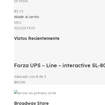
En stock
$5.15
Añadir al carrito
SKU:
ID222XTK33
Vistos Recientemente
Forza UPS – Line – interactive SL
Valorado con
0
de 5
$85.90
Broadway Store