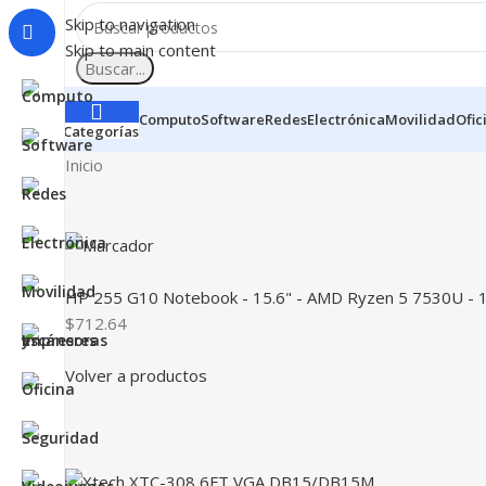
Skip to navigation
Skip to main content
Buscar...
Computo
Software
Redes
Electrónica
Movilidad
Ofic
Categorías
Inicio
HP 255 G10 Notebook - 15.6" - AMD Ryzen 5 7530U - 16
$712.64
Volver a productos