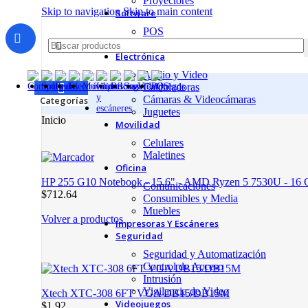
Proyectores
Skip to navigation
Skip to main content
Software
POS
Redes
Electrónica
Audio y Video
Calculadoras
Cámaras & Videocámaras
Categorías
Juguetes
Inicio
Movilidad
Celulares
Maletines
Oficina
HP 255 G10 Notebook - 15.6" - AMD Ryzen 5 7530U - 16 GB
Comunicaciones
$712.64
Consumibles y Media
Muebles
Volver a productos
Impresoras Y Escáneres
Seguridad
Seguridad y Automatización
Control de Acceso
Intrusión
Vigilancia de Video
Xtech XTC-308 6FT VGA DB15/DB15M
Videojuegos
$1.92