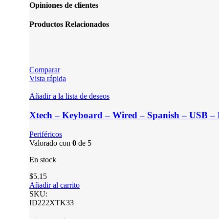
Opiniones de clientes
Productos Relacionados
Comparar
Vista rápida
Añadir a la lista de deseos
Xtech – Keyboard – Wired – Spanish – USB –
Periféricos
Valorado con
0
de 5
En stock
$5.15
Añadir al carrito
SKU:
ID222XTK33