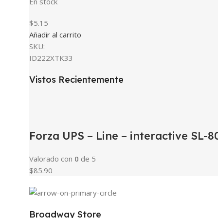
En stock
$5.15
Añadir al carrito
SKU:
ID222XTK33
Vistos Recientemente
Forza UPS – Line – interactive SL
Valorado con
0
de 5
$85.90
Broadway Store