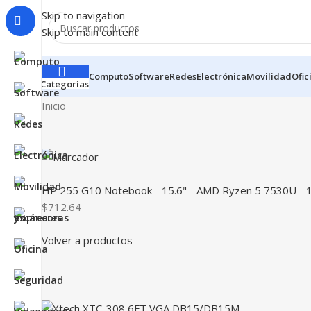
Skip to navigation
Skip to main content
Computo
Software
Redes
Electrónica
Movilidad
Ofic
Categorías
Inicio
HP 255 G10 Notebook - 15.6" - AMD Ryzen 5 7530U - 16
$712.64
Volver a productos