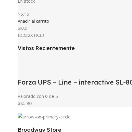
En stock
$5.15
Añadir al carrito
SKU:
ID222XTK33
Vistos Recientemente
Forza UPS – Line – interactive SL
Valorado con
0
de 5
$85.90
Broadway Store