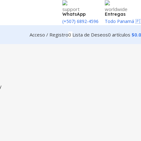
WhatsApp
Entregas
(+507) 6892-4596
Todo Panamá 🇵
Acceso / Registro
0
Lista de Deseos
0
artículos
$
0.
y