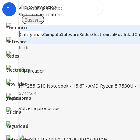
Skip to navigation
Skip to main content
Buscar...
Categorías
Computo
Software
Redes
Electrónica
Movilidad
Of
Inicio
HP 255 G10 Notebook - 15.6" - AMD Ryzen 5 7530U - 16
$712.64
Volver a productos