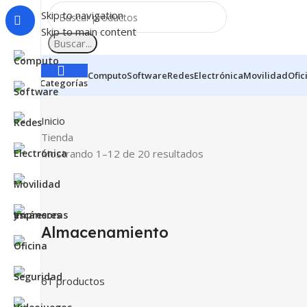
Skip to navigation
Skip to main content
Buscar...
Computo
Software
Redes
Electrónica
Movilidad
Ofic
Categorías
Inicio
Tienda
Mostrando 1–12 de 20 resultados
Almacenamiento
61 productos