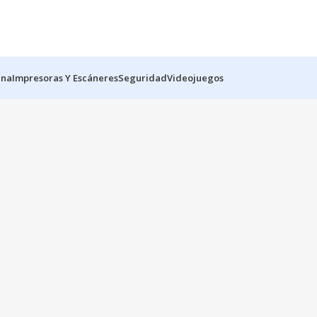
ina
Impresoras Y Escáneres
Seguridad
Videojuegos